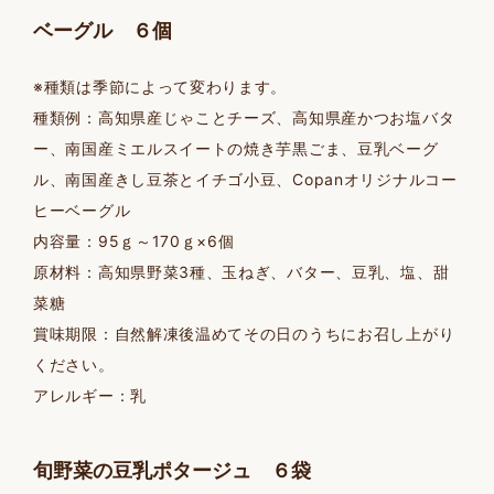
ベーグル ６個
※種類は季節によって変わります。
種類例：高知県産じゃことチーズ、高知県産かつお塩バタ
ー、南国産ミエルスイートの焼き芋黒ごま、豆乳ベーグ
ル、南国産きし豆茶とイチゴ小豆、Copanオリジナルコー
ヒーベーグル
内容量：95ｇ～170ｇ×6個
原材料：高知県野菜3種、玉ねぎ、バター、豆乳、塩、甜
菜糖
賞味期限：自然解凍後温めてその日のうちにお召し上がり
ください。
アレルギー：乳
旬野菜の豆乳ポタージュ ６袋