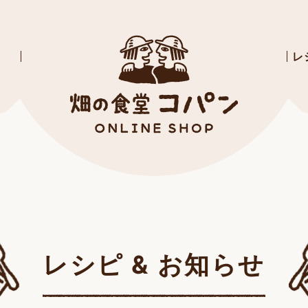
レ
ィーに
惣菜
ジュ
ース
レシピ & お知らせ