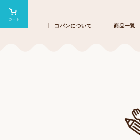
コパンについて
商品一覧
すべての商品
特別な日に&パーテ
日々のごはん&
ベーグル&ポター
畑のディップソ